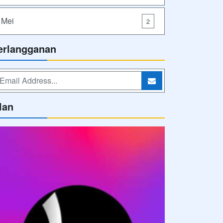
Mei
2
erlangganan
lan