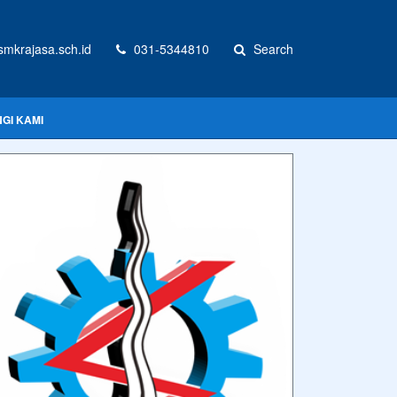
mkrajasa.sch.id
031-5344810
Search
GI KAMI