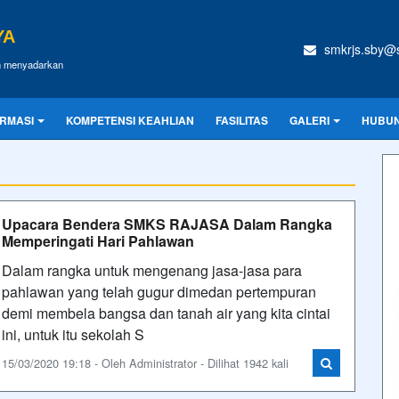
YA
smkrjs.sby@s
an menyadarkan
ORMASI
KOMPETENSI KEAHLIAN
FASILITAS
GALERI
HUBUN
Upacara Bendera SMKS RAJASA Dalam Rangka
Memperingati Hari Pahlawan
Dalam rangka untuk mengenang jasa-jasa para
pahlawan yang telah gugur dimedan pertempuran
demi membela bangsa dan tanah air yang kita cintai
ini, untuk itu sekolah S
15/03/2020 19:18 - Oleh Administrator - Dilihat 1942 kali